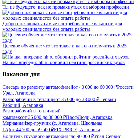
Ты из будущего: как не промахнуться с выбором профессии
Добро пожаловать: самые востребованные вакансии для
молодых специалистов без опыта работы
Целевое обучение: что это такое и как его получить в 2025
году
На шаг впереди: hh.ru обновил рейтинг российских вузов
Вакансии дня
Слесарь по ремонту автомобилей
от
40 000
до
60 000
₽
Россети
Урал, Агаповка
Разнорабочий в теплицы
от
35 000
до
38 000
₽
Первый
Рабочий, Агаповка
Разнорабочий в тепличный
комплекс
от
35 000
до
38 000
₽
ПрофЛюди, Агаповка
Мерчандайзер-грузчик (с. Агаповка, Школьная
1А)
от
44 500
до
59 500
₽
FIX PRICE, Агаповка
Водитель грузового автомобиля
до
90 000
₽
Урал-Сервис-