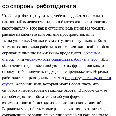
со стороны работодателя
Чтобы и работать, и учиться, тебе понадобятся не только
навыки тайм-менеджмента, но и благосклонное отношение
работодателя к тебе как к студенту, ведь придется уходить
раньше из кабинета или онлайн-пространства, если
ты на удаленке. Однако и эта ситуация не тупиковая. Когда
займешься поисками работы, в описаниях вакансий на hh.ru
обращай внимание на «маячки» вроде цитат
«учебный
отпуск»
или
«возможность совмещать работу и учебу»
. Для
облегчения задачи вбей любую из этих фраз в поисковую
строку, чтобы получить подходящие предложения. Нередко
работодатель прямо указывает, что
ищет студентов вузов или
ссузов
. Хороший знак, который может обозначать, что
он готов к переговорам о графике работы. В любом случае
на собеседовании обязательно обсуди формат
взаимоотношений, исходя из расписания своих занятий.
Варианты могут быть самые разные: частичная занятость,
сокращенный рабочий день в дни учебы или раннее начало