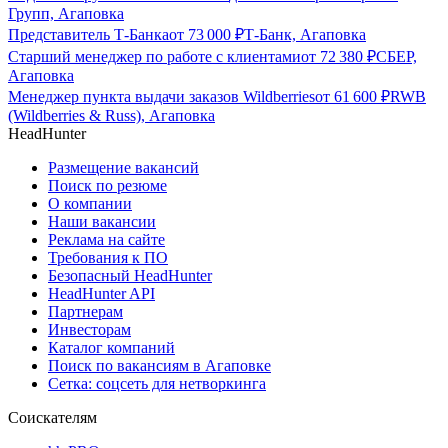
Групп, Агаповка
Представитель Т-Банка
от
73 000
₽
Т-Банк, Агаповка
Старший менеджер по работе с клиентами
от
72 380
₽
СБЕР,
Агаповка
Менеджер пункта выдачи заказов Wildberries
от
61 600
₽
RWB
(Wildberries & Russ), Агаповка
HeadHunter
Размещение вакансий
Поиск по резюме
О компании
Наши вакансии
Реклама на сайте
Требования к ПО
Безопасный HeadHunter
HeadHunter API
Партнерам
Инвесторам
Каталог компаний
Поиск по вакансиям в Агаповке
Сетка: соцсеть для нетворкинга
Соискателям