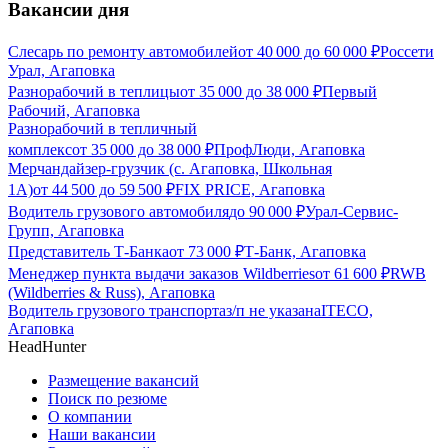
Вакансии дня
Слесарь по ремонту автомобилей
от
40 000
до
60 000
₽
Россети
Урал, Агаповка
Разнорабочий в теплицы
от
35 000
до
38 000
₽
Первый
Рабочий, Агаповка
Разнорабочий в тепличный
комплекс
от
35 000
до
38 000
₽
ПрофЛюди, Агаповка
Мерчандайзер-грузчик (с. Агаповка, Школьная
1А)
от
44 500
до
59 500
₽
FIX PRICE, Агаповка
Водитель грузового автомобиля
до
90 000
₽
Урал-Сервис-
Групп, Агаповка
Представитель Т-Банка
от
73 000
₽
Т-Банк, Агаповка
Менеджер пункта выдачи заказов Wildberries
от
61 600
₽
RWB
(Wildberries & Russ), Агаповка
Водитель грузового транспорта
з/п не указана
ITECO,
Агаповка
HeadHunter
Размещение вакансий
Поиск по резюме
О компании
Наши вакансии