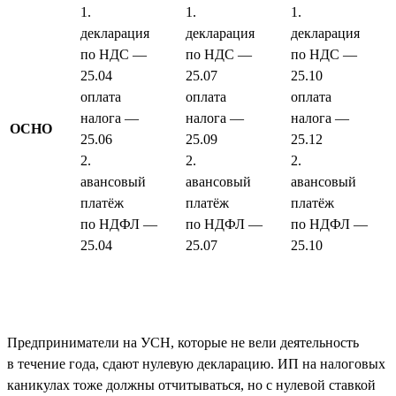
1.
1.
1.
декларация
декларация
декларация
по НДС —
по НДС —
по НДС —
25.04
25.07
25.10
оплата
оплата
оплата
налога —
налога —
налога —
ОСНО
25.06
25.09
25.12
2.
2.
2.
авансовый
авансовый
авансовый
платёж
платёж
платёж
по НДФЛ —
по НДФЛ —
по НДФЛ —
25.04
25.07
25.10
Предприниматели на УСН, которые не вели деятельность
в течение года, сдают нулевую декларацию. ИП на налоговых
каникулах тоже должны отчитываться, но с нулевой ставкой