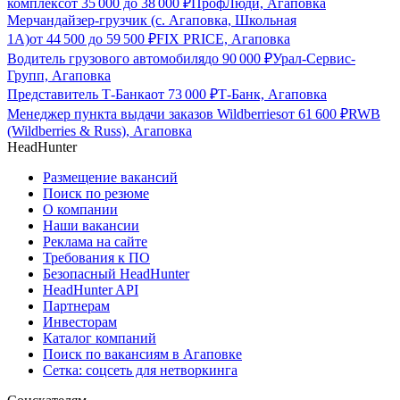
комплекс
от
35 000
до
38 000
₽
ПрофЛюди, Агаповка
Мерчандайзер-грузчик (с. Агаповка, Школьная
1А)
от
44 500
до
59 500
₽
FIX PRICE, Агаповка
Водитель грузового автомобиля
до
90 000
₽
Урал-Сервис-
Групп, Агаповка
Представитель Т-Банка
от
73 000
₽
Т-Банк, Агаповка
Менеджер пункта выдачи заказов Wildberries
от
61 600
₽
RWB
(Wildberries & Russ), Агаповка
HeadHunter
Размещение вакансий
Поиск по резюме
О компании
Наши вакансии
Реклама на сайте
Требования к ПО
Безопасный HeadHunter
HeadHunter API
Партнерам
Инвесторам
Каталог компаний
Поиск по вакансиям в Агаповке
Сетка: соцсеть для нетворкинга