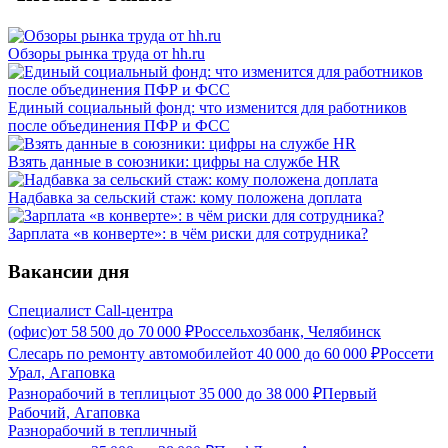
Обзоры рынка труда от hh.ru
Единый социальный фонд: что изменится для работников
после объединения ПФР и ФСС
Взять данные в союзники: цифры на службе HR
Надбавка за сельский стаж: кому положена доплата
Зарплата «в конверте»: в чём риски для сотрудника?
Вакансии дня
Специалист Call-центра
(офис)
от
58 500
до
70 000
₽
Россельхозбанк, Челябинск
Слесарь по ремонту автомобилей
от
40 000
до
60 000
₽
Россети
Урал, Агаповка
Разнорабочий в теплицы
от
35 000
до
38 000
₽
Первый
Рабочий, Агаповка
Разнорабочий в тепличный