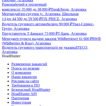
Рабочий, Агаповка
Разнорабочий в тепличный
комплекс
от
35 000
до
38 000
₽
ПрофЛюди, Агаповка
Мерчандайзер-грузчик (с. Агаповка, Школьная
1А)
от
44 500
до
59 500
₽
FIX PRICE, Агаповка
Водитель грузового автомобиля
до
90 000
₽
Урал-Сервис-
Групп, Агаповка
Представитель Т-Банка
от
73 000
₽
Т-Банк, Агаповка
Менеджер пункта выдачи заказов Wildberries
от
61 600
₽
RWB
(Wildberries & Russ), Агаповка
Водитель грузового транспорта
з/п не указана
ITECO,
Агаповка
HeadHunter
Размещение вакансий
Поиск по резюме
О компании
Наши вакансии
Реклама на сайте
Требования к ПО
Безопасный HeadHunter
HeadHunter API
Партнерам
Инвесторам