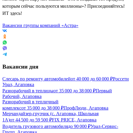
которым сейчас пользуются миллионы»? Присоединяйтесь!
ИТ здесь!
Вакансии группы компаний «Астра»
Вакансии дня
Слесарь по ремонту автомобилей
от
40 000
до
60 000
₽
Россети
Урал, Агаповка
Разнорабочий в теплицы
от
35 000
до
38 000
₽
Первый
Рабочий, Агаповка
Разнорабочий в тепличный
комплекс
от
35 000
до
38 000
₽
ПрофЛюди, Агаповка
Мерчандайзер-грузчик (с. Агаповка, Школьная
1А)
от
44 500
до
59 500
₽
FIX PRICE, Агаповка
Водитель грузового автомобиля
до
90 000
₽
Урал-Сервис-
Групп, Агаповка