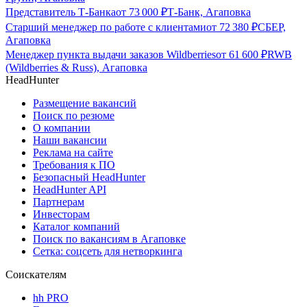
Представитель Т-Банка
от
73 000
₽
Т-Банк, Агаповка
Старший менеджер по работе с клиентами
от
72 380
₽
СБЕР,
Агаповка
Менеджер пункта выдачи заказов Wildberries
от
61 600
₽
RWB
(Wildberries & Russ), Агаповка
HeadHunter
Размещение вакансий
Поиск по резюме
О компании
Наши вакансии
Реклама на сайте
Требования к ПО
Безопасный HeadHunter
HeadHunter API
Партнерам
Инвесторам
Каталог компаний
Поиск по вакансиям в Агаповке
Сетка: соцсеть для нетворкинга
Соискателям
hh PRO