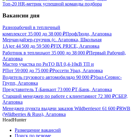
Топ-20 HR-метрик успешной команды подбора
Вакансии дня
Разнорабочий в тепличный
комплекс
от
35 000
до
38 000
₽
ПрофЛюди, Агаповка
Мерчандайзер-грузчик (с. Агаповка, Школьная
1А)
от
44 500
до
59 500
₽
FIX PRICE, Агаповка
Работник в теплицы
от
35 000
до
38 000
₽
Первый Рабочий,
Агаповка
Мастер участка по РиТО ВЛ 0,4-10кВ ТП и
РП
от
59 000
до
75 000
₽
Россети Урал, Агаповка
Водитель грузового автомобиля
до
90 000
₽
Урал-Сервис-
Групп, Агаповка
Представитель Т-Банка
от
73 000
₽
Т-Банк, Агаповка
Старший менеджер по работе с клиентами
от
72 380
₽
СБЕР,
Агаповка
Менеджер пункта выдачи заказов Wildberries
от
61 600
₽
RWB
(Wildberries & Russ), Агаповка
HeadHunter
Размещение вакансий
Поиск по резюме