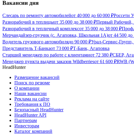
Вакансии дня
Слесарь по ремонту автомобилей
от
40 000
до
60 000
₽
Россети У
Разнорабочий в теплицы
от
35 000
до
38 000
₽
Первый Рабочий,
Разнорабочий в тепличный комплекс
от
35 000
до
38 000
₽
Проф
Мерчандайзер-грузчик (с. Агаповка, Школьная 1А)
от
44 500
до
Водитель грузового автомобиля
до
90 000
₽
Урал-Сервис-Групп,
Представитель Т-Банка
от
73 000
₽
Т-Банк, Агаповка
Старший менеджер по работе с клиентами
от
72 380
₽
СБЕР, Ага
Менеджер пункта выдачи заказов Wildberries
от
61 600
₽
RWB (Wi
HeadHunter
Размещение вакансий
Поиск по резюме
О компании
Наши вакансии
Реклама на сайте
Требования к ПО
Безопасный HeadHunter
HeadHunter API
Партнерам
Инвесторам
Каталог компаний