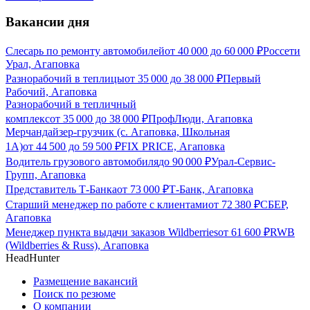
Вакансии дня
Слесарь по ремонту автомобилей
от
40 000
до
60 000
₽
Россети
Урал, Агаповка
Разнорабочий в теплицы
от
35 000
до
38 000
₽
Первый
Рабочий, Агаповка
Разнорабочий в тепличный
комплекс
от
35 000
до
38 000
₽
ПрофЛюди, Агаповка
Мерчандайзер-грузчик (с. Агаповка, Школьная
1А)
от
44 500
до
59 500
₽
FIX PRICE, Агаповка
Водитель грузового автомобиля
до
90 000
₽
Урал-Сервис-
Групп, Агаповка
Представитель Т-Банка
от
73 000
₽
Т-Банк, Агаповка
Старший менеджер по работе с клиентами
от
72 380
₽
СБЕР,
Агаповка
Менеджер пункта выдачи заказов Wildberries
от
61 600
₽
RWB
(Wildberries & Russ), Агаповка
HeadHunter
Размещение вакансий
Поиск по резюме
О компании