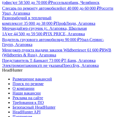
(офис)
от
58 500
до
70 000
₽
Россельхозбанк, Челябинск
Слесарь по ремонту автомобилей
от
40 000
до
60 000
₽
Россети
Урал, Агаповка
Разнорабочий в тепличный
комплекс
от
35 000
до
38 000
₽
ПрофЛюди, Агаповка
Мерчандайзер-грузчик (с. Агаповка, Школьная
1А)
от
44 500
до
59 500
₽
FIX PRICE, Агаповка
Водитель грузового автомобиля
до
90 000
₽
Урал-Сервис-
Групп, Агаповка
Менеджер пункта выдачи заказов Wildberries
от
61 600
₽
RWB
(Wildberries & Russ), Агаповка
Представитель Т-Банка
от
73 000
₽
Т-Банк, Агаповка
Электромонтажник
з/п не указана
ПрессБук, Агаповка
HeadHunter
Размещение вакансий
Поиск по резюме
О компании
Наши вакансии
Реклама на сайте
Требования к ПО
Безопасный HeadHunter
HeadHunter API
Партнерам