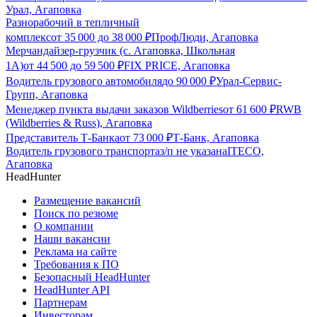
Урал, Агаповка
Разнорабочий в тепличный
комплекс
от
35 000
до
38 000
₽
ПрофЛюди, Агаповка
Мерчандайзер-грузчик (с. Агаповка, Школьная
1А)
от
44 500
до
59 500
₽
FIX PRICE, Агаповка
Водитель грузового автомобиля
до
90 000
₽
Урал-Сервис-
Групп, Агаповка
Менеджер пункта выдачи заказов Wildberries
от
61 600
₽
RWB
(Wildberries & Russ), Агаповка
Представитель Т-Банка
от
73 000
₽
Т-Банк, Агаповка
Водитель грузового транспорта
з/п не указана
ITECO,
Агаповка
HeadHunter
Размещение вакансий
Поиск по резюме
О компании
Наши вакансии
Реклама на сайте
Требования к ПО
Безопасный HeadHunter
HeadHunter API
Партнерам
Инвесторам