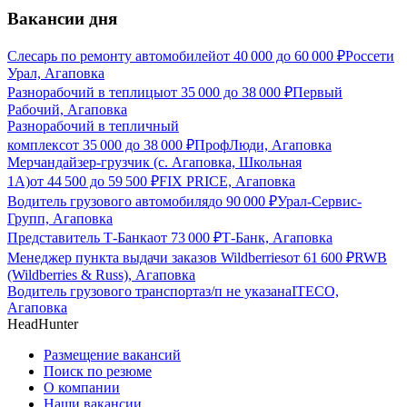
Вакансии дня
Слесарь по ремонту автомобилей
от
40 000
до
60 000
₽
Россети
Урал, Агаповка
Разнорабочий в теплицы
от
35 000
до
38 000
₽
Первый
Рабочий, Агаповка
Разнорабочий в тепличный
комплекс
от
35 000
до
38 000
₽
ПрофЛюди, Агаповка
Мерчандайзер-грузчик (с. Агаповка, Школьная
1А)
от
44 500
до
59 500
₽
FIX PRICE, Агаповка
Водитель грузового автомобиля
до
90 000
₽
Урал-Сервис-
Групп, Агаповка
Представитель Т-Банка
от
73 000
₽
Т-Банк, Агаповка
Менеджер пункта выдачи заказов Wildberries
от
61 600
₽
RWB
(Wildberries & Russ), Агаповка
Водитель грузового транспорта
з/п не указана
ITECO,
Агаповка
HeadHunter
Размещение вакансий
Поиск по резюме
О компании
Наши вакансии