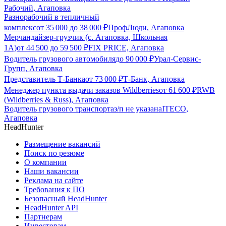
Рабочий, Агаповка
Разнорабочий в тепличный
комплекс
от
35 000
до
38 000
₽
ПрофЛюди, Агаповка
Мерчандайзер-грузчик (с. Агаповка, Школьная
1А)
от
44 500
до
59 500
₽
FIX PRICE, Агаповка
Водитель грузового автомобиля
до
90 000
₽
Урал-Сервис-
Групп, Агаповка
Представитель Т-Банка
от
73 000
₽
Т-Банк, Агаповка
Менеджер пункта выдачи заказов Wildberries
от
61 600
₽
RWB
(Wildberries & Russ), Агаповка
Водитель грузового транспорта
з/п не указана
ITECO,
Агаповка
HeadHunter
Размещение вакансий
Поиск по резюме
О компании
Наши вакансии
Реклама на сайте
Требования к ПО
Безопасный HeadHunter
HeadHunter API
Партнерам
Инвесторам