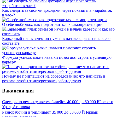
Как следить за своими доходами через показатель «заработок
в час»?
О себе любимых: как подготовиться к самопрезентации
Карьерный план: зачем он нужен в начале карьеры и как его
составить
Формула успеха: какие навыки помогают строить успешную
карьеру
Почему не приглашают на собеседование: что написать в
резюме, чтобы заинтересовать работодателя
Вакансии дня
Слесарь по ремонту автомобилей
от
40 000
до
60 000
₽
Россети
Урал, Агаповка
Разнорабочий в теплицы
от
35 000
до
38 000
₽
Первый