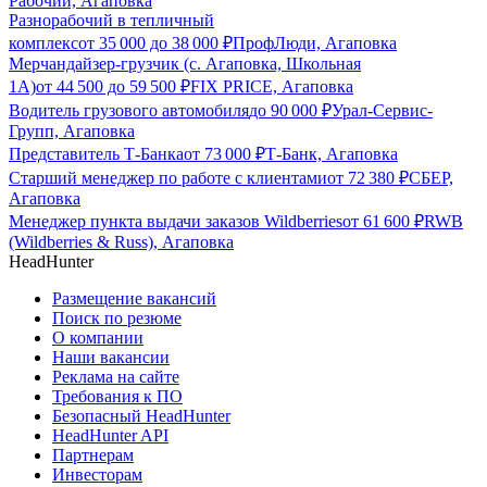
Рабочий, Агаповка
Разнорабочий в тепличный
комплекс
от
35 000
до
38 000
₽
ПрофЛюди, Агаповка
Мерчандайзер-грузчик (с. Агаповка, Школьная
1А)
от
44 500
до
59 500
₽
FIX PRICE, Агаповка
Водитель грузового автомобиля
до
90 000
₽
Урал-Сервис-
Групп, Агаповка
Представитель Т-Банка
от
73 000
₽
Т-Банк, Агаповка
Старший менеджер по работе с клиентами
от
72 380
₽
СБЕР,
Агаповка
Менеджер пункта выдачи заказов Wildberries
от
61 600
₽
RWB
(Wildberries & Russ), Агаповка
HeadHunter
Размещение вакансий
Поиск по резюме
О компании
Наши вакансии
Реклама на сайте
Требования к ПО
Безопасный HeadHunter
HeadHunter API
Партнерам
Инвесторам