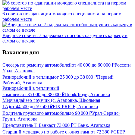
6 советов по адаптации молодого специалиста на первом
рабочем месте
Вредные советы: 7 надежных способов разрушить карьеру в
самом ее начале
Вакансии дня
Слесарь по ремонту автомобилей
от
40 000
до
60 000
₽
Россети
Урал, Агаповка
Разнорабочий в теплицы
от
35 000
до
38 000
₽
Первый
Рабочий, Агаповка
Разнорабочий в тепличный
комплекс
от
35 000
до
38 000
₽
ПрофЛюди, Агаповка
Мерчандайзер-грузчик (с. Агаповка, Школьная
1А)
от
44 500
до
59 500
₽
FIX PRICE, Агаповка
Водитель грузового автомобиля
до
90 000
₽
Урал-Сервис-
Групп, Агаповка
Представитель Т-Банка
от
73 000
₽
Т-Банк, Агаповка
Старший менеджер по работе с клиентами
от
72 380
₽
СБЕР,